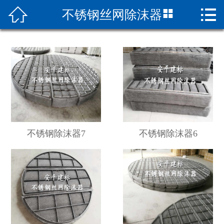



不锈钢丝网除沫器
网站首页

关于我们
新闻中心
产品展示
厂景设备
不锈钢除沫器7
不锈钢除沫器6
资质荣誉
联系我们